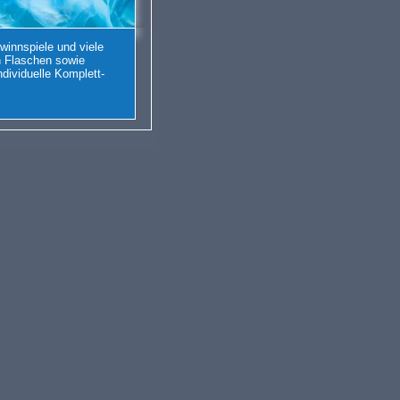
ewinnspiele und
viele
on Flaschen sowie
ndividuelle Komplett-