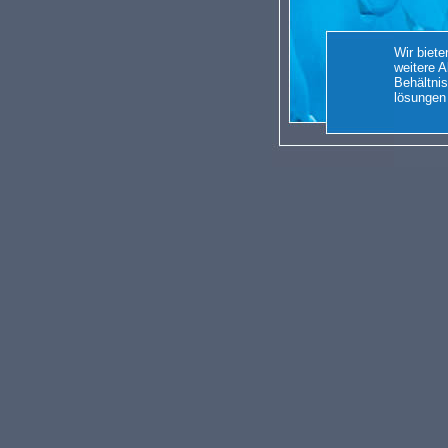
Wir biet
weitere A
Behältnis
lösungen 